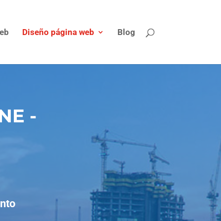
eb
Diseño página web
Blog
NE -
nto