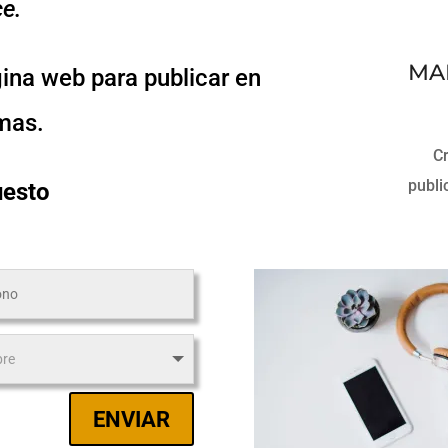
e.
MA
ina web para publicar en
omas.
Cr
publi
uesto
ENVIAR