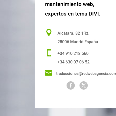
mantenimiento web,
expertos en tema DIVI.

Alcátara, 82 1ºiz.
28006 Madrid España

+34 910 218 560
+34 630 07 06 52

traducciones@redwebagencia.co