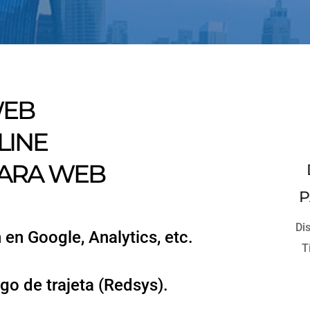
WEB
LINE
PARA WEB
P
Di
en Google, Analytics, etc.
T
go de trajeta (Redsys).