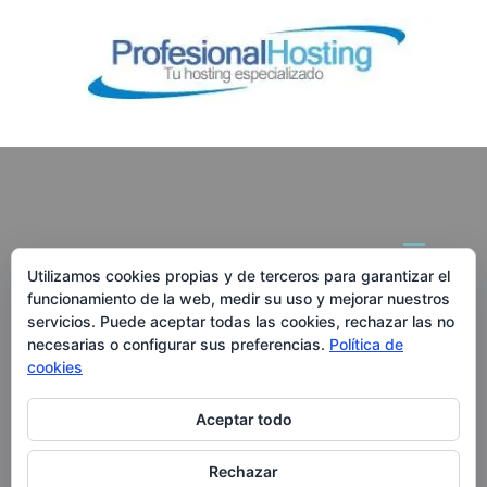
Utilizamos cookies propias y de terceros para garantizar el
funcionamiento de la web, medir su uso y mejorar nuestros
RedWebAgencia.com
servicios. Puede aceptar todas las cookies, rechazar las no
necesarias o configurar sus preferencias.
Política de
Calle Alcátara 82, MADRID
cookies
Tf. 910 218 560
Aceptar todo
Rechazar