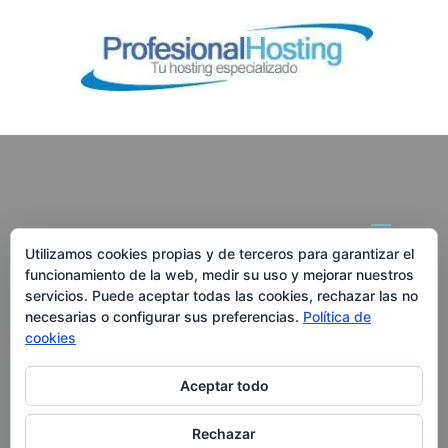
Utilizamos cookies propias y de terceros para garantizar el
funcionamiento de la web, medir su uso y mejorar nuestros
RedWebAgencia.com
servicios. Puede aceptar todas las cookies, rechazar las no
necesarias o configurar sus preferencias.
Política de
Calle Alcátara 82, MADRID
cookies
Tf. 910 218 560
Aceptar todo
Rechazar